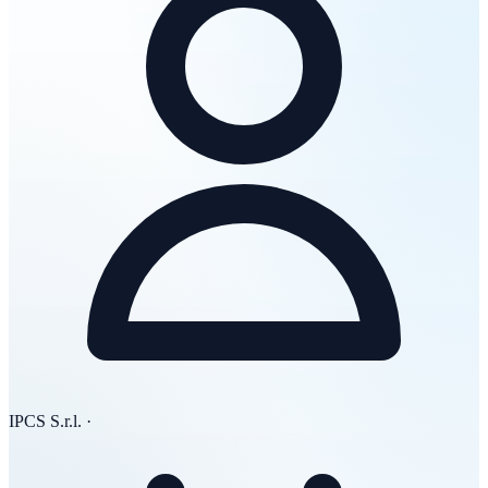
IPCS S.r.l.
·