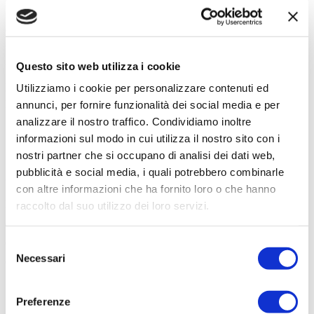
I dati personali sono conservati per il tempo strettamente necessario
a conseguire le finalità per le quali sono stati raccolti, e comunque
nel rispetto dei termini di prescrizione previsti dalla normativa
Questo sito web utilizza i cookie
vigente. I dati raccolti tramite i moduli di contatto sono conservati
per un massimo di 24 mesi dalla raccolta, salvo diversi obblighi di
Utilizziamo i cookie per personalizzare contenuti ed
legge.
annunci, per fornire funzionalità dei social media e per
analizzare il nostro traffico. Condividiamo inoltre
informazioni sul modo in cui utilizza il nostro sito con i
nostri partner che si occupano di analisi dei dati web,
7. Newsletter
pubblicità e social media, i quali potrebbero combinarle
con altre informazioni che ha fornito loro o che hanno
L'iscrizione alla newsletter è facoltativa e prevede un meccanismo di
raccolto dal suo utilizzo dei loro servizi.
doppio opt-in
: dopo l'invio del modulo, l'utente riceve un'email di
conferma e diventa iscritto solo dopo aver cliccato il link in essa
Selezione
Necessari
del
contenuto (valido 48 ore).
consenso
Base giuridica
: consenso espresso dell'interessato (art. 6, par.
Preferenze
1, lett. a GDPR).