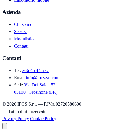
Laboratorio mobile
Azienda
Chi siamo
Servizi
Modulistica
Contatti
Contatti
Tel.
366 45 44 577
Email
info@ipcs-srl.com
Sede
Via Dei Salci, 53
03100 - Frosinone (FR)
© 2026 IPCS S.r.l. — P.IVA 02720580600
—
Tutti i diritti riservati
Privacy Policy
Cookie Policy